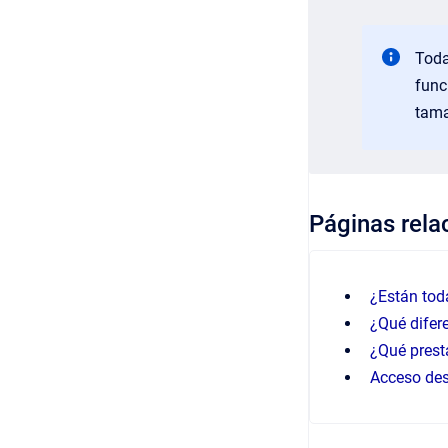
Toda
func
tama
Páginas rela
¿Están tod
¿Qué difere
¿Qué prest
Acceso des