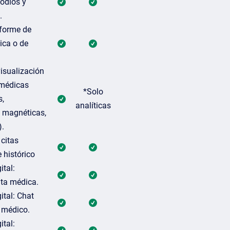
sodios y
.
forme de
nica o de
isualización
 médicas
*Solo
s,
analíticas
 magnéticas,
).
 citas
 histórico
ital:
ta médica.
ital: Chat
o médico.
ital: