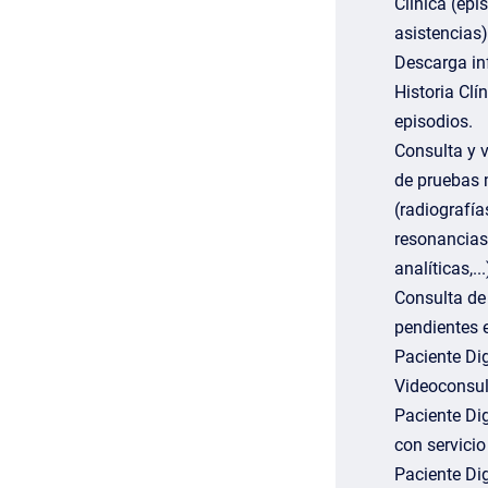
Clínica (epi
asistencias)
Descarga in
Historia Clí
episodios.
Consulta y v
de pruebas
(radiografía
resonancias
analíticas,...
Consulta de
pendientes e
Paciente Dig
Videoconsul
Paciente Dig
con servici
Paciente Dig